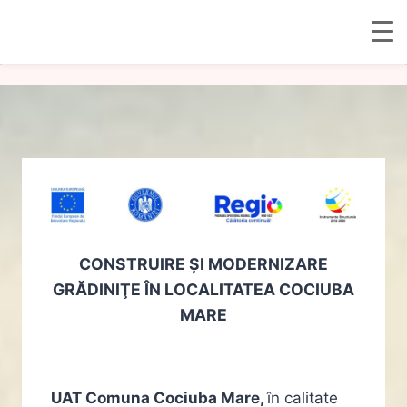
Skip
to
content
CONSTRUIRE ŞI MODERNIZARE
GRĂDINIŢE ÎN LOCALITATEA COCIUBA
MARE
UAT Comuna Cociuba Mare,
în calitate