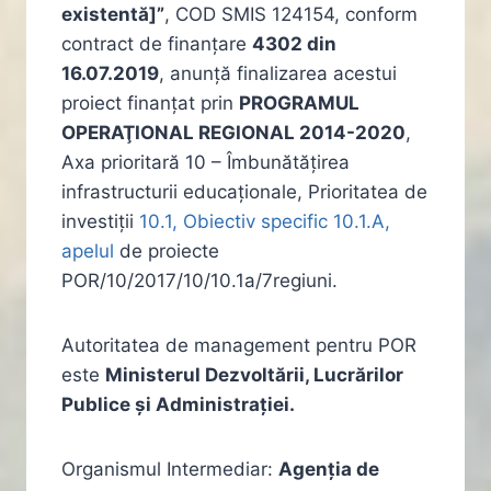
existentă]”
, COD SMIS 124154, conform
contract de finanțare
4302 din
16.07.2019
, anunță finalizarea acestui
proiect finanţat prin
PROGRAMUL
OPERAŢIONAL REGIONAL 2014-2020
,
Axa prioritară 10 – Îmbunătățirea
infrastructurii educaționale, Prioritatea de
investiții
10.1, Obiectiv specific 10.1.A,
apelul
de proiecte
POR/10/2017/10/10.1a/7regiuni.
Autoritatea de management pentru POR
este
Ministerul Dezvoltării, Lucrărilor
Publice și Administrației.
Organismul Intermediar:
Agenţia de