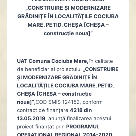
„CONSTRUIRE ŞI MODERNIZARE
GRĂDINIŢE ÎN LOCALITĂŢILE COCIUBA
MARE, PETID, CHEŞA [CHEŞA –
construcție noua]”
UAT Comuna Cociuba Mare,
în calitate
de beneficiar al proiectului „
CONSTRUIRE
ŞI MODERNIZARE GRĂDINIŢE ÎN
LOCALITĂŢILE COCIUBA MARE, PETID,
CHEŞA [CHEŞA – construcție
noua]”
,COD SMIS 124152, conform
contract de finanțare
4218 din
13.05.2019
, anunță finalizarea acestui
proiect finanţat prin
PROGRAMUL
OPERAŢIONAL REGIONAL 2014-2020
,