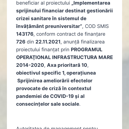
beneficiar al proiectului
„Implementarea
sprijinului financiar destinat gestionării
crizei sanitare în sistemul de
învățământ preuniversitar”
, COD SMIS
143176
, conform contract de finanțare
726
din
22.11.2021
, anunță finalizarea
proiectului finanțat prin
PROGRAMUL
OPERAŢIONAL INFRASTRUCTURA MARE
2014-2020
,
Axa prioritară 10
,
obiectivul specific 1, operațiunea
Sprijinirea ameliorării efectelor
provocate de criză în contextul
pandemiei de COVID-19 și al
consecințelor sale sociale
.
Autoritatea de management pentru