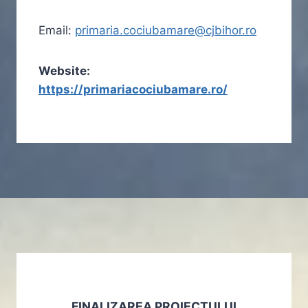
Email:
primaria.cociubamare@cjbihor.ro
Website:
https://primariacociubamare.ro/
FINALIZAREA PROIECTULUI