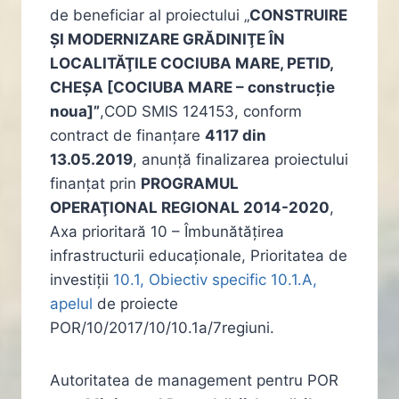
de beneficiar al proiectului „
CONSTRUIRE
ŞI MODERNIZARE GRĂDINIŢE ÎN
LOCALITĂŢILE COCIUBA MARE, PETID,
CHEŞA [COCIUBA MARE – construcție
noua]”
,COD SMIS 124153, conform
contract de finanțare
4117 din
13.05.2019
, anunță finalizarea proiectului
finanțat prin
PROGRAMUL
OPERAŢIONAL REGIONAL 2014-2020
,
Axa prioritară 10 – Îmbunătățirea
infrastructurii educaționale, Prioritatea de
investiții
10.1, Obiectiv specific 10.1.A,
apelul
de proiecte
POR/10/2017/10/10.1a/7regiuni.
Autoritatea de management pentru POR