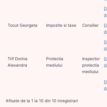
D
d
Tocut Georgeta
Impozite si taxe
Consilier
D
d
D
d
Trif Dorina
Protectia
Inspector
D
Alexandra
mediului
protectia
d
mediului
D
d
Afisate de la 1 la 10 din 10 inregistrari