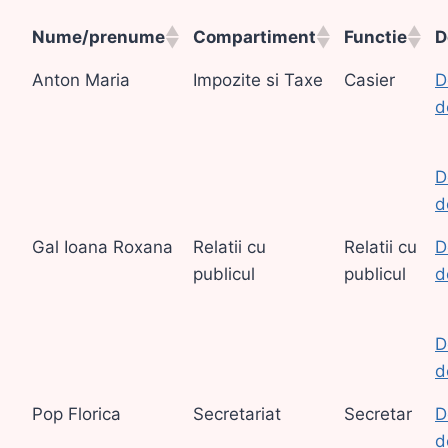
Nume/prenume
Compartiment
Functie
D
Anton Maria
Impozite si Taxe
Casier
D
d
D
d
Gal Ioana Roxana
Relatii cu
Relatii cu
D
publicul
publicul
d
D
d
Pop Florica
Secretariat
Secretar
D
d