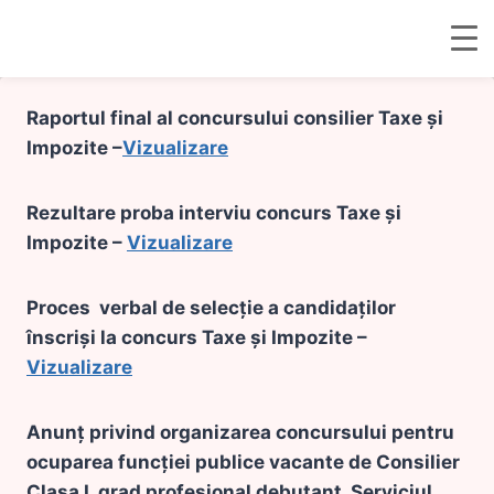
Skip
Raportul final al concursului consilier Taxe și
to
Impozite –
Vizualizare
content
Rezultare proba interviu concurs Taxe și
Impozite –
Vizualizare
Proces verbal de selecție a candidaților
înscriși la concurs Taxe și Impozite –
Vizualizare
Anunț privind organizarea concursului pentru
ocuparea funcției publice vacante de Consilier
Clasa I, grad profesional debutant, Serviciul