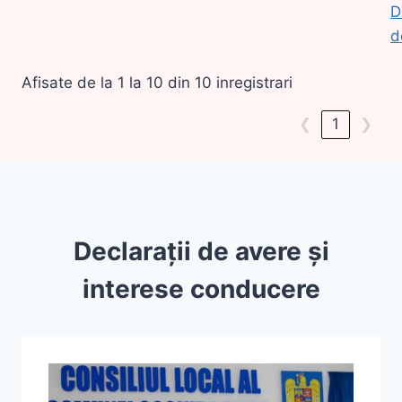
D
d
Afisate de la 1 la 10 din 10 inregistrari
❮
1
❯
Declarații de avere și
interese conducere