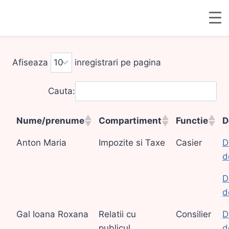
Skip
to
Afiseaza
inregistrari pe pagina
content
Cauta:
Nume/prenume
Compartiment
Functie
D
Anton Maria
Impozite si Taxe
Casier
D
d
D
d
Gal Ioana Roxana
Relatii cu
Consilier
D
publicul
d