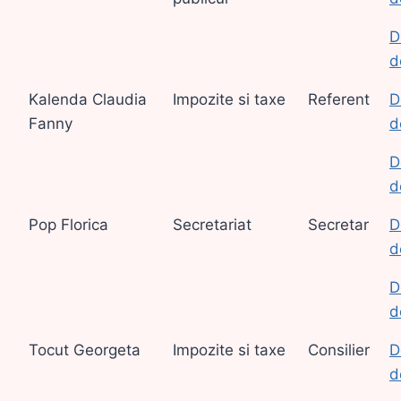
D
d
Kalenda Claudia
Impozite si taxe
Referent
D
Fanny
d
D
d
Pop Florica
Secretariat
Secretar
D
d
D
d
Tocut Georgeta
Impozite si taxe
Consilier
D
d